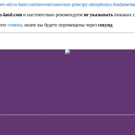
terer-stil.ru-land.com/novosti/osnovnye-principy-ukrepleniya-fundamen
.ru-land.com
и настоятельно рекомендуем
не указывать
никаких с
мите
отмена
, иначе вы будете перемещены через
секунд