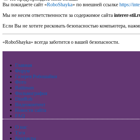
Вы покидаете сайт «
RoboShayka
» по внешней ссылке
https://in
Мы не несем ответственности за содержимое сайта
interer-stil
Если Вы не хотите рисковать безопасностью компьютера, наж
«RoboShayka» всегда заботится о вашей безопасности.
Главная
Форум
Галерея Робошайки
Фото
Battinson
Фильмография
DiorRob
Видеоконтент
Новости сайта
FAQ
О нас
Тэги
Контакты