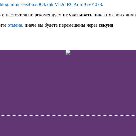
athlog.info/users/0uxOOkxbktVh2cfRCAdrufGvY073
.
o
и настоятельно рекомендуем
не указывать
никаких своих личн
мите
отмена
, иначе вы будете перемещены через
секунд