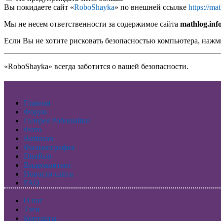
Вы покидаете сайт «
RoboShayka
» по внешней ссылке
https://m
Мы не несем ответственности за содержимое сайта
mathlog.inf
Если Вы не хотите рисковать безопасностью компьютера, наж
«RoboShayka» всегда заботится о вашей безопасности.
Главная
Форум
Галерея Робошайки
Фото
Battinson
Фильмография
DiorRob
Видеоконтент
Новости сайта
FAQ
О нас
Тэги
Контакты